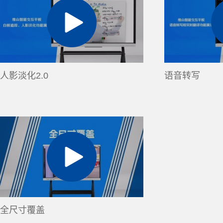
人影淡化2.0
语音转写
全尺寸覆盖